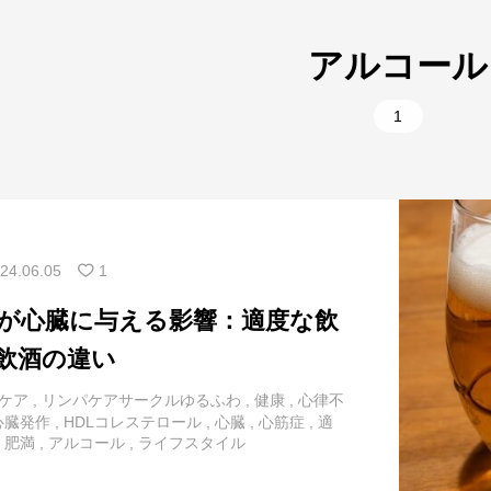
1
美容
10
腰
アルコール
9
肩
5
部位別
1
2
背中
1
部位別
11
胸
1
首
24.06.05
1
が心臓に与える影響：適度な飲
飲酒の違い
ケア
,
リンパケアサークルゆるふわ
,
健康
,
心律不
心臓発作
,
HDLコレステロール
,
心臓
,
心筋症
,
適
,
肥満
,
アルコール
,
ライフスタイル