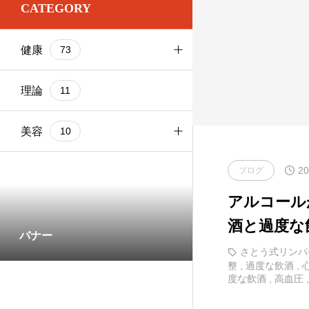
CATEGORY
お尻
1
基本ケア
健康
73
お腹
2
基本ケア
ブログ
103
太もも
基本ケア
理論
9
11
健康
73
理論
部位別
美容
9
10
20
基本ケア
ブログ
1
アルコール
部位別
5
酒と過度な
バナー
さとう式リンパ
整
,
過度な飲酒
,
度な飲酒
,
高血圧