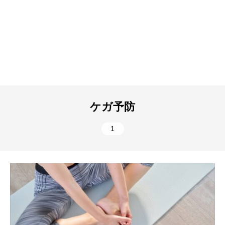
ケガ予防
1