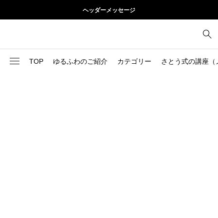
ヘッダーメッセージ
TOP
ゆるふわのご紹介
カテゴリー
さとう式の講座（
1
お尻
理論
2
お腹
美容
103
ブログ
肩
73
健康
背中
1
基本ケア
胸
9
基本ケア
腰
2
太もも
部位別