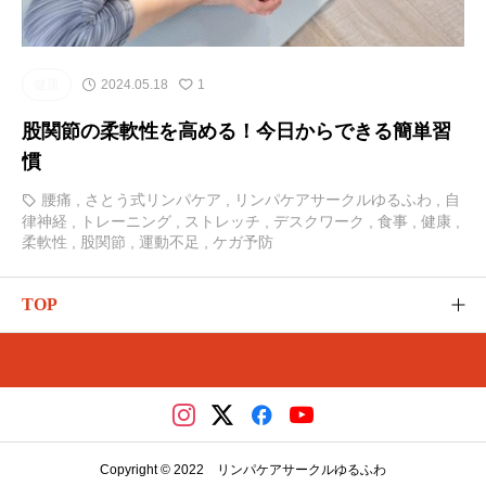
健康
2024.05.18
1
股関節の柔軟性を高める！今日からできる簡単習
慣
腰痛
,
さとう式リンパケア
,
リンパケアサークルゆるふわ
,
自
律神経
,
トレーニング
,
ストレッチ
,
デスクワーク
,
食事
,
健康
,
柔軟性
,
股関節
,
運動不足
,
ケガ予防
TOP
ゆるふわのご紹介
カテゴリー
さとう式の講座（メディカ）
Copyright © 2022 リンパケアサークルゆるふわ
レッスンやイベント（リザスト）