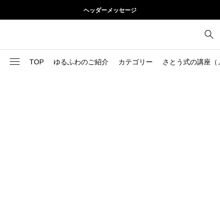
ヘッダーメッセージ
TOP
ゆるふわのご紹介
カテゴリー
さとう式の講座（
1
お尻
理論
2
お腹
美容
103
ブログ
肩
73
健康
背中
1
基本ケア
胸
9
基本ケア
腰
2
太もも
部位別