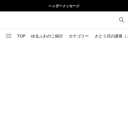
ヘッダーメッセージ
TOP
ゆるふわのご紹介
カテゴリー
さとう式の講座（
1
お尻
理論
2
お腹
美容
103
ブログ
肩
73
健康
背中
1
基本ケア
胸
9
基本ケア
腰
2
太もも
部位別