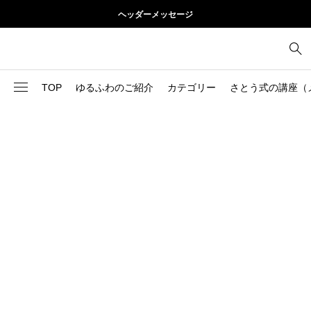
ヘッダーメッセージ
TOP
ゆるふわのご紹介
カテゴリー
さとう式の講座（
1
お尻
理論
2
お腹
美容
103
ブログ
肩
73
健康
背中
1
基本ケア
胸
9
基本ケア
腰
2
太もも
部位別