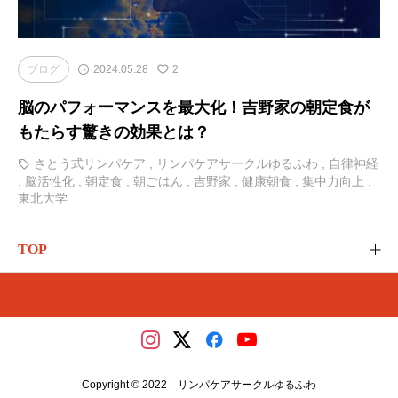
ブログ
2024.05.28
2
脳のパフォーマンスを最大化！吉野家の朝定食が
もたらす驚きの効果とは？
さとう式リンパケア
,
リンパケアサークルゆるふわ
,
自律神経
,
脳活性化
,
朝定食
,
朝ごはん
,
吉野家
,
健康朝食
,
集中力向上
,
東北大学
TOP
ゆるふわのご紹介
カテゴリー
さとう式の講座（メディカ）
Copyright © 2022 リンパケアサークルゆるふわ
レッスンやイベント（リザスト）