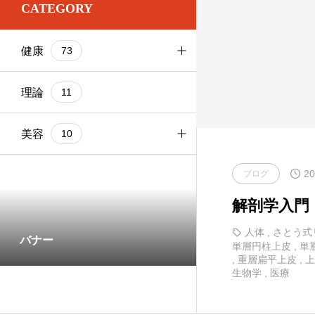
CATEGORY
お尻
1
基本ケア
健康
73
お腹
2
基本ケア
ブログ
103
太もも
基本ケア
理論
9
11
健康
73
理論
部位別
美容
9
10
20
基本ケア
ブログ
1
解剖学入門
部位別
5
人体
,
さとう式
バナー
単層円柱上皮
,
単
,
重層扁平上皮
,
上
生物学
,
医療