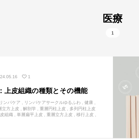
1
美容
10
腰
医療
9
肩
5
部位別
1
2
背中
1
部位別
11
胸
1
首
24.05.16
1
：上皮組織の種類とその機能
リンパケア
,
リンパケアサークルゆるふわ
,
健康
,
層立方上皮
,
解剖学
,
重層円柱上皮
,
多列円柱上皮
皮組織
,
単層扁平上皮
,
重層立方上皮
,
移行上皮
,