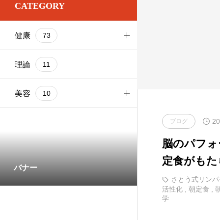
CATEGORY
お尻
1
基本ケア
健康
73
お腹
2
基本ケア
ブログ
103
太もも
基本ケア
理論
9
11
健康
73
理論
部位別
美容
9
10
20
基本ケア
ブログ
1
脳のパフォ
部位別
5
定食がもた
バナー
さとう式リンパ
活性化
,
朝定食
,
学