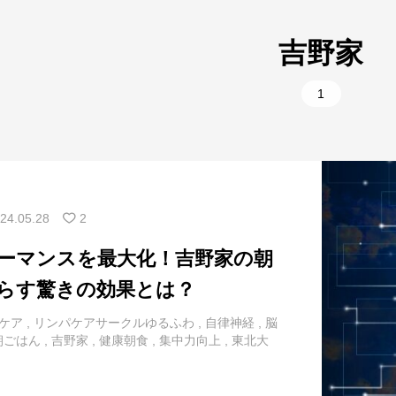
1
美容
10
腰
吉野家
9
肩
5
部位別
1
2
背中
1
部位別
11
胸
1
首
24.05.28
2
ーマンスを最大化！吉野家の朝
らす驚きの効果とは？
ケア
,
リンパケアサークルゆるふわ
,
自律神経
,
脳
朝ごはん
,
吉野家
,
健康朝食
,
集中力向上
,
東北大