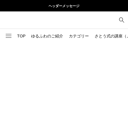
ヘッダーメッセージ
TOP
ゆるふわのご紹介
カテゴリー
さとう式の講座（
1
お尻
理論
2
お腹
美容
103
ブログ
肩
73
健康
背中
1
基本ケア
胸
9
基本ケア
腰
2
太もも
部位別