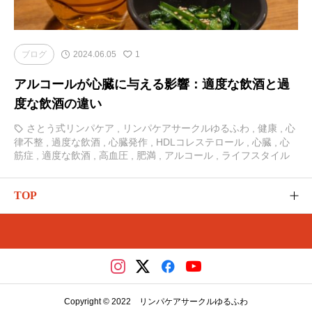
ブログ
2024.06.05
1
アルコールが心臓に与える影響：適度な飲酒と過
度な飲酒の違い
さとう式リンパケア
,
リンパケアサークルゆるふわ
,
健康
,
心
律不整
,
過度な飲酒
,
心臓発作
,
HDLコレステロール
,
心臓
,
心
筋症
,
適度な飲酒
,
高血圧
,
肥満
,
アルコール
,
ライフスタイル
TOP
ゆるふわのご紹介
カテゴリー
さとう式の講座（メディカ）
Copyright © 2022 リンパケアサークルゆるふわ
レッスンやイベント（リザスト）