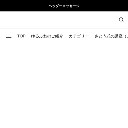
ヘッダーメッセージ
TOP
ゆるふわのご紹介
カテゴリー
さとう式の講座（
1
お尻
理論
2
お腹
美容
103
ブログ
肩
73
健康
背中
1
基本ケア
胸
9
基本ケア
腰
2
太もも
部位別