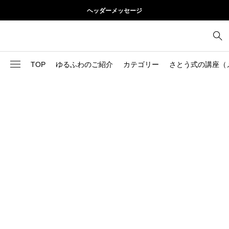
ヘッダーメッセージ
TOP
ゆるふわのご紹介
カテゴリー
さとう式の講座（
1
お尻
理論
2
お腹
美容
103
ブログ
肩
73
健康
背中
1
基本ケア
胸
9
基本ケア
腰
2
太もも
部位別