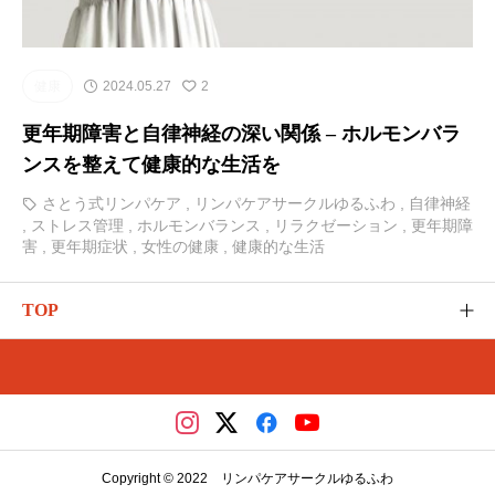
健康
2024.05.27
2
更年期障害と自律神経の深い関係 – ホルモンバラ
ンスを整えて健康的な生活を
さとう式リンパケア
,
リンパケアサークルゆるふわ
,
自律神経
,
ストレス管理
,
ホルモンバランス
,
リラクゼーション
,
更年期障
害
,
更年期症状
,
女性の健康
,
健康的な生活
TOP
ゆるふわのご紹介
カテゴリー
さとう式の講座（メディカ）
Copyright © 2022 リンパケアサークルゆるふわ
レッスンやイベント（リザスト）