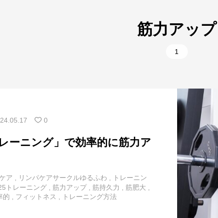
1
美容
10
腰
筋力アップ
9
肩
5
部位別
1
2
背中
1
部位別
11
胸
1
首
24.05.17
0
25トレーニング」で効率的に筋力ア
ケア
,
リンパケアサークルゆるふわ
,
トレーニン
2-25トレーニング
,
筋力アップ
,
筋持久力
,
筋肥大
,
率的
,
フィットネス
,
トレーニング方法