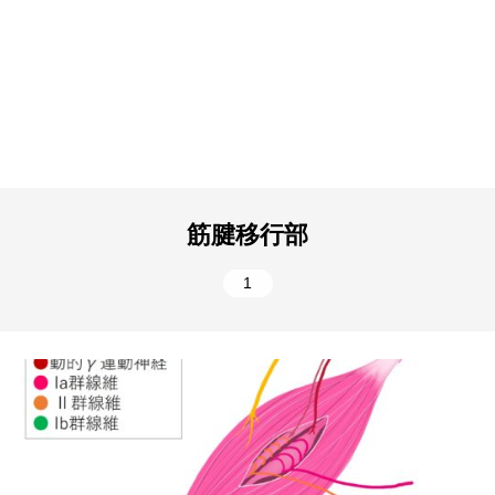
筋腱移行部
1