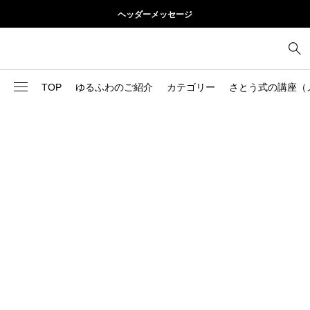
ヘッダーメッセージ
TOP
ゆるふわのご紹介
カテゴリー
さとう式の講座（
1
お尻
理論
2
お腹
美容
103
ブログ
肩
73
健康
背中
1
基本ケア
胸
9
基本ケア
腰
2
太もも
部位別