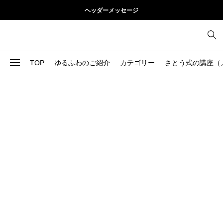
ヘッダーメッセージ
TOP
ゆるふわのご紹介
カテゴリー
さとう式の講座（
1
お尻
理論
2
お腹
美容
103
ブログ
肩
73
健康
背中
1
基本ケア
胸
9
基本ケア
腰
2
太もも
部位別