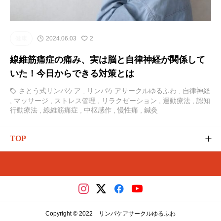
健康
2024.06.03
2
線維筋痛症の痛み、実は脳と自律神経が関係して
いた！今日からできる対策とは
さとう式リンパケア
,
リンパケアサークルゆるふわ
,
自律神経
,
マッサージ
,
ストレス管理
,
リラクゼーション
,
運動療法
,
認知
行動療法
,
線維筋痛症
,
中枢感作
,
慢性痛
,
鍼灸
TOP
ゆるふわのご紹介
カテゴリー
さとう式の講座（メディカ）
Copyright © 2022 リンパケアサークルゆるふわ
レッスンやイベント（リザスト）