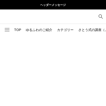
ヘッダーメッセージ
TOP
ゆるふわのご紹介
カテゴリー
さとう式の講座（
1
お尻
理論
2
お腹
美容
103
ブログ
肩
73
健康
背中
1
基本ケア
胸
9
基本ケア
腰
2
太もも
部位別