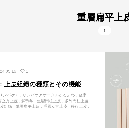
1
美容
10
腰
重層扁平上
9
肩
5
部位別
1
2
背中
1
部位別
11
胸
1
首
24.05.16
1
：上皮組織の種類とその機能
リンパケア
,
リンパケアサークルゆるふわ
,
健康
,
層立方上皮
,
解剖学
,
重層円柱上皮
,
多列円柱上皮
皮組織
,
単層扁平上皮
,
重層立方上皮
,
移行上皮
,