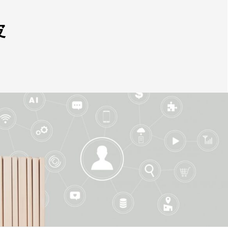
4
首
1
皮
5
9
1