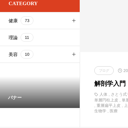
CATEGORY
お尻
1
基本ケア
健康
73
お腹
2
基本ケア
ブログ
103
太もも
基本ケア
理論
9
11
健康
73
理論
部位別
美容
9
10
20
基本ケア
ブログ
1
解剖学入門
部位別
5
人体
,
さとう式
バナー
単層円柱上皮
,
単
,
重層扁平上皮
,
上
生物学
,
医療