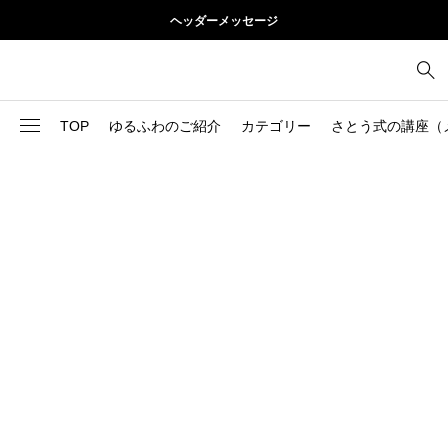
ヘッダーメッセージ
TOP
ゆるふわのご紹介
カテゴリー
さとう式の講座（
1
お尻
理論
2
お腹
美容
103
ブログ
肩
73
健康
背中
1
基本ケア
胸
9
基本ケア
腰
2
太もも
部位別