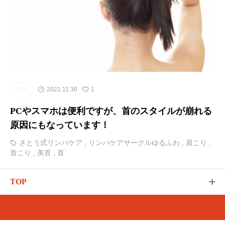
健康
2021.11.30
1
PCやスマホは便利ですが、首のスタイルが崩れる
原因にもなっています！
さとう式リンパケア
,
リンパケアサークルゆるふわ
,
肩こり
,
首こり
,
美首
,
首
TOP
ゆるふわのご紹介