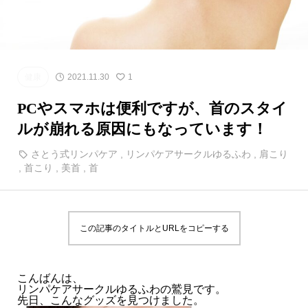
健康
2021.11.30
1
PCやスマホは便利ですが、首のスタイ
ルが崩れる原因にもなっています！
さとう式リンパケア
,
リンパケアサークルゆるふわ
,
肩こり
,
首こり
,
美首
,
首
この記事のタイトルとURLをコピーする
こんばんは、
リンパケアサークルゆるふわの鷲見です。
先日、こんなグッズを見つけました。