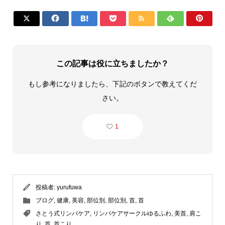







この記事は役に立ちましたか？
もし参考になりましたら、下記のボタンで教えてくだ
さい。
1
投稿者:
yurufuwa
ブログ
,
健康
,
美容
,
部位別
,
部位別
,
首
,
首
さとう式リンパケア
,
リンパケアサークルゆるふわ
,
美首
,
肩こ
り
,
首
,
首こり