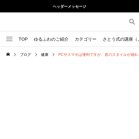
ヘッダーメッセージ
TOP
ゆるふわのご紹介
カテゴリー
さとう式の講座（
ブログ
健康
PCやスマホは便利ですが、首のスタイルが崩れ
1
お尻
理論
2
お腹
美容
103
ブログ
肩
73
健康
背中
1
基本ケア
胸
9
基本ケア
腰
2
太もも
部位別