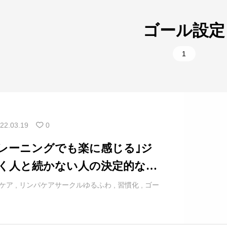
1
美容
10
腰
ゴール設定
9
肩
5
部位別
1
2
背中
1
部位別
11
胸
1
首
22.03.19
0
トレーニングでも楽に感じる｣ジ
く人と続かない人の決定的な違
､入浴…｢頻度｣が習慣化を加速さ
ケア
,
リンパケアサークルゆるふわ
,
習慣化
,
ゴー