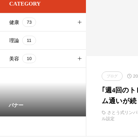
CATEGORY
お尻
1
基本ケア
健康
73
お腹
2
基本ケア
ブログ
103
太もも
基本ケア
理論
9
11
健康
73
理論
部位別
美容
9
10
20
基本ケア
ブログ
1
｢週4回の
部位別
5
ム通いが続
バナー
い 歯磨き
さとう式リンパ
ル設定
せる