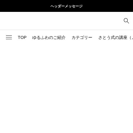
ヘッダーメッセージ
TOP
ゆるふわのご紹介
カテゴリー
さとう式の講座（
1
お尻
理論
2
お腹
美容
103
ブログ
肩
73
健康
背中
1
基本ケア
胸
9
基本ケア
腰
2
太もも
部位別