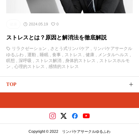
健康
2024.05.19
0
ストレスとは？原因と解消法を徹底解説
リラクゼーション
,
さとう式リンパケア
,
リンパケアサークル
ゆるふわ
,
運動
,
睡眠
,
食事
,
ストレス
,
健康
,
メンタルヘルス
,
瞑想
,
深呼吸
,
ストレス解消
,
身体的ストレス
,
ストレスホルモ
ン
,
心理的ストレス
,
感情的ストレス
TOP
ゆるふわのご紹介
カテゴリー
さとう式の講座（メディカ）
Copyright © 2022 リンパケアサークルゆるふわ
レッスンやイベント（リザスト）