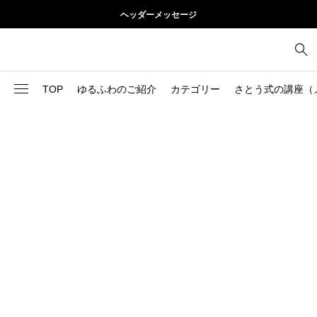
ヘッダーメッセージ
TOP
ゆるふわのご紹介
カテゴリー
さとう式の講座（
1
お尻
理論
2
お腹
美容
103
ブログ
肩
73
健康
背中
1
基本ケア
胸
9
基本ケア
腰
2
太もも
部位別