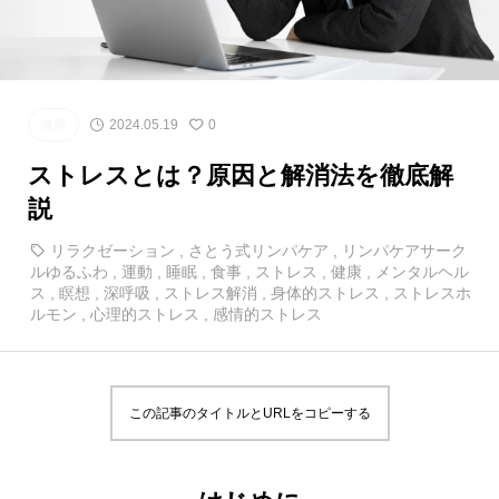
健康
2024.05.19
0
ストレスとは？原因と解消法を徹底解
説
リラクゼーション
,
さとう式リンパケア
,
リンパケアサーク
ルゆるふわ
,
運動
,
睡眠
,
食事
,
ストレス
,
健康
,
メンタルヘル
ス
,
瞑想
,
深呼吸
,
ストレス解消
,
身体的ストレス
,
ストレスホ
ルモン
,
心理的ストレス
,
感情的ストレス
この記事のタイトルとURLをコピーする