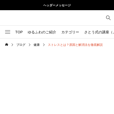
ヘッダーメッセージ
TOP
ゆるふわのご紹介
カテゴリー
さとう式の講座（
ブログ
健康
ストレスとは？原因と解消法を徹底解説
1
お尻
理論
2
お腹
美容
103
ブログ
肩
73
健康
背中
1
基本ケア
胸
9
基本ケア
腰
2
太もも
部位別