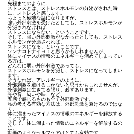
先程までのように、
ストレスとは、ストレスホルモンの分泌がされた時
に、ストレスと感じます。
ちょっと極端な話になりますが、
強い外部刺激を受けたとしても、ストレスホルモンが
分泌されなければ、
ストレスにならない、ということです。
そして、強い外部刺激がなかったとしても、ストレス
ホルモンが分泌されれば、
ストレスになる、ということです。
ソンナコトナイヨ！と思うかもしれませんが、
体にマイナスの情報のエネルギーを溜めてしまってい
る方は、
どんなに弱い外部刺激であっても、
ストレスホルモンを分泌し、ストレスになってしまい
ます。
そうなれば、アレルギーのように、
外部刺激を避けるしかないと思うかもしれませんが、
外部刺激は生きてる限り、必ずあります。
光や音、匂いや味、など、
五感で感じるものも全て外部刺激です。
私の考える有効な方法は、外部刺激を避けるのではな
く、
体に溜まったマイナスの情報のエネルギーを解放する
ことです。
そして、体に溜まった情報のエネルギーを解放するの
に、
動画のようなセルフケアはとても有効です。