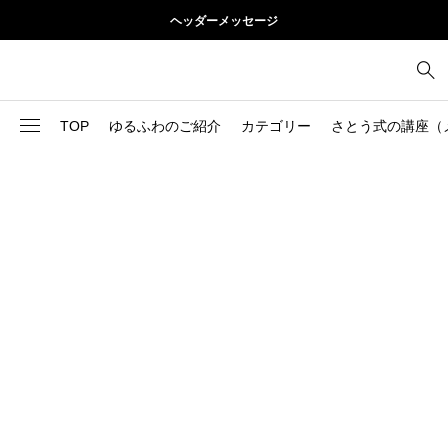
ヘッダーメッセージ
TOP
ゆるふわのご紹介
カテゴリー
さとう式の講座（
1
お尻
理論
2
お腹
美容
103
ブログ
肩
73
健康
背中
1
基本ケア
胸
9
基本ケア
腰
2
太もも
部位別