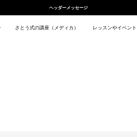
ヘッダーメッセージ
ー
さとう式の講座（メディカ）
レッスンやイベント