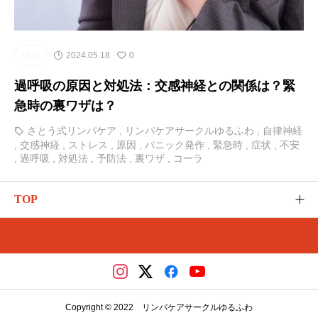
健康
2024.05.18
0
過呼吸の原因と対処法：交感神経との関係は？緊
急時の裏ワザは？
さとう式リンパケア
,
リンパケアサークルゆるふわ
,
自律神経
,
交感神経
,
ストレス
,
原因
,
パニック発作
,
緊急時
,
症状
,
不安
,
過呼吸
,
対処法
,
予防法
,
裏ワザ
,
コーラ
TOP
ゆるふわのご紹介
カテゴリー
さとう式の講座（メディカ）
Copyright © 2022 リンパケアサークルゆるふわ
レッスンやイベント（リザスト）