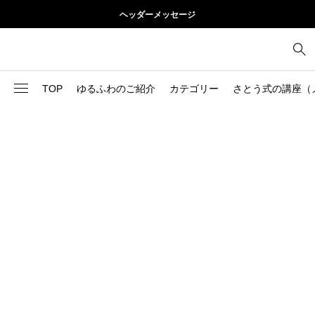
ヘッダーメッセージ
TOP
ゆるふわのご紹介
カテゴリー
さとう式の講座（
1
お尻
理論
2
お腹
美容
103
ブログ
肩
73
健康
背中
1
基本ケア
胸
9
基本ケア
腰
2
太もも
部位別