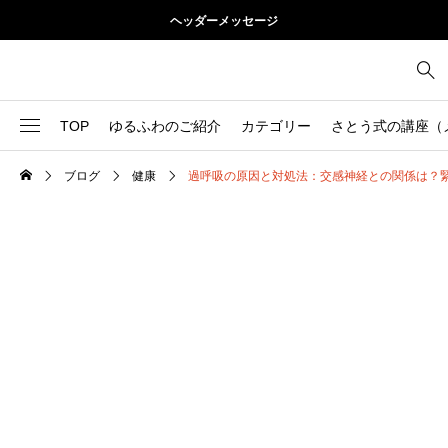
ヘッダーメッセージ
TOP
ゆるふわのご紹介
カテゴリー
さとう式の講座（
ブログ
健康
過呼吸の原因と対処法：交感神経との関係は？
1
お尻
理論
2
お腹
美容
103
ブログ
肩
73
健康
背中
1
基本ケア
胸
9
基本ケア
腰
2
太もも
部位別