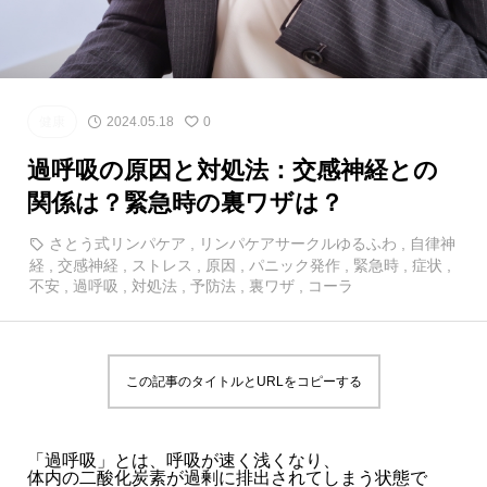
健康
2024.05.18
0
過呼吸の原因と対処法：交感神経との
関係は？緊急時の裏ワザは？
さとう式リンパケア
,
リンパケアサークルゆるふわ
,
自律神
経
,
交感神経
,
ストレス
,
原因
,
パニック発作
,
緊急時
,
症状
,
不安
,
過呼吸
,
対処法
,
予防法
,
裏ワザ
,
コーラ
この記事のタイトルとURLをコピーする
「過呼吸」とは、呼吸が速く浅くなり、
体内の二酸化炭素が過剰に排出されてしまう状態で