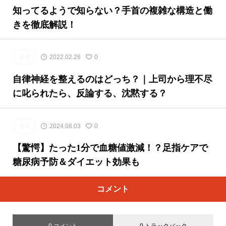
知ってるようで知らない？手首の複雑な構造と働
きを徹底解説！
健康
2022.02.26
0
自律神経を整えるのはどっち？｜上司から理不尽
に叱られたら、反論する、沈黙する？
健康
2024.08.03
0
【驚愕】たった1分で血糖値激減！？足指ケアで
糖尿病予防＆ダイエット効果も
コメント
0 コメント
0 トラックバック