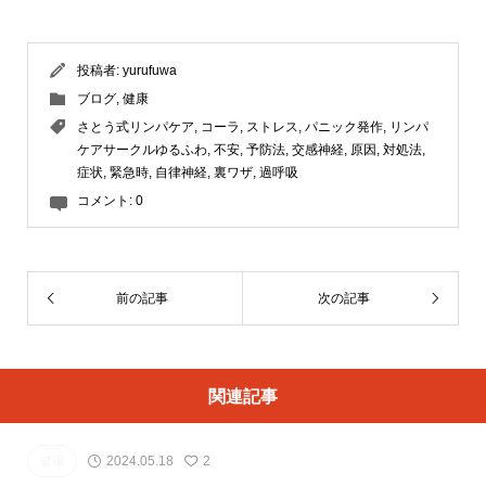
投稿者:
yurufuwa
ブログ
,
健康
さとう式リンパケア
,
コーラ
,
ストレス
,
パニック発作
,
リンパ
ケアサークルゆるふわ
,
不安
,
予防法
,
交感神経
,
原因
,
対処法
,
症状
,
緊急時
,
自律神経
,
裏ワザ
,
過呼吸
コメント:
0
前の記事
次の記事
関連記事
健康
2024.05.18
2