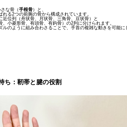
小さな骨（
手根骨
）と、
ばれる2つの前腕の骨から構成されています。
に近位列（舟状骨、月状骨、三角骨、豆状骨）と
骨、小菱形骨、有頭骨、有鈎骨）の2列に分けられます。
ズルのように組み合わさることで、手首の複雑な動きを可能に
持ち：靭帯と腱の役割