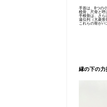
手首は、8つの
橈骨、尺骨と呼
手根骨は、さら
遠位列（大菱形
これらの骨がパ
縁の下の力