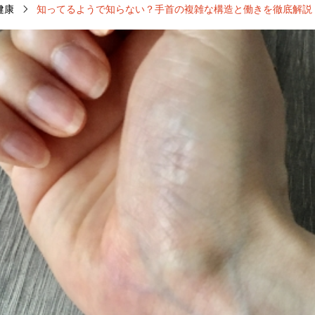
健康
知ってるようで知らない？手首の複雑な構造と働きを徹底解説
1
美容
10
腰
9
肩
5
部位別
2
背中
1
部位別
11
胸
1
首