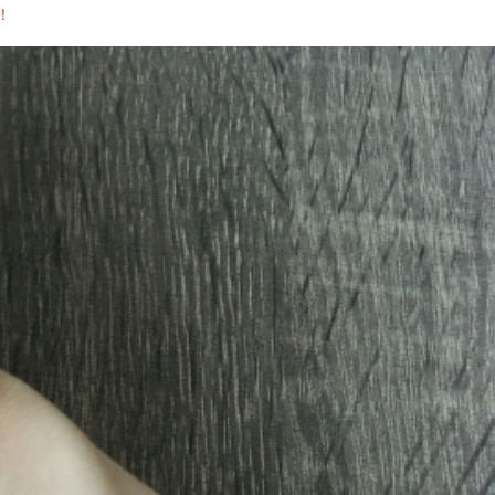
！
4
首
1
5
9
1