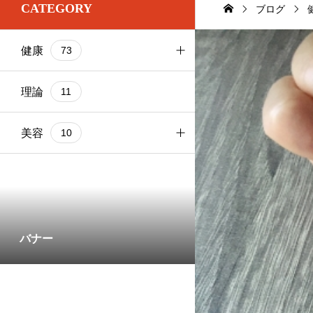
CATEGORY
ブログ
お尻
1
基本ケア
健康
73
お腹
2
基本ケア
ブログ
103
太もも
基本ケア
理論
9
11
健康
73
理論
部位別
美容
9
10
基本ケア
1
部位別
5
バナー