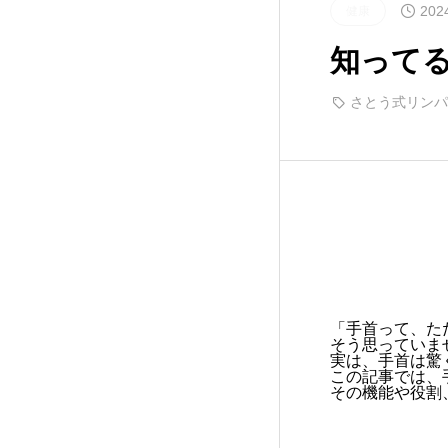
202
健康
知って
さとう式リンパ
「手首って、た
そう思っていま
実は、手首は驚
この記事では、
その機能や役割