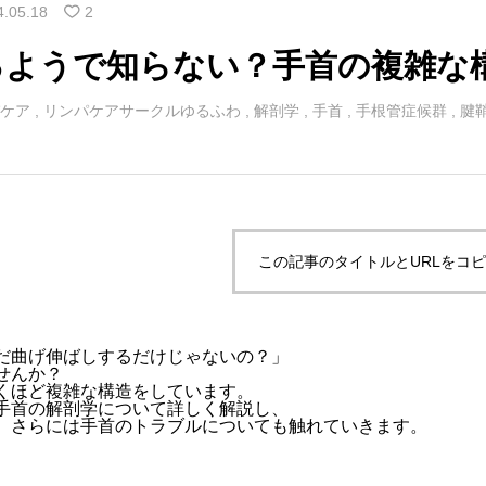
4.05.18
2
るようで知らない？手首の複雑な
ケア
,
リンパケアサークルゆるふわ
,
解剖学
,
手首
,
手根管症候群
,
腱
この記事のタイトルとURLをコ
だ曲げ伸ばしするだけじゃないの？」
せんか？
くほど複雑な構造をしています。
手首の解剖学について詳しく解説し、
、さらには手首のトラブルについても触れていきます。