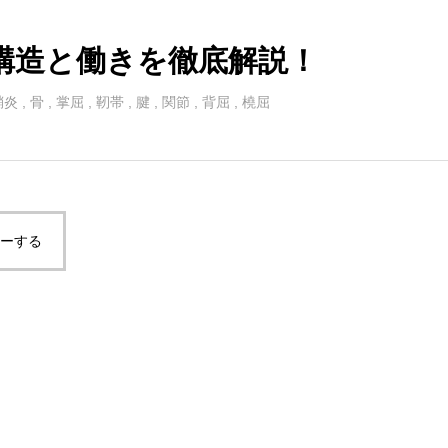
構造と働きを徹底解説！
鞘炎
,
骨
,
掌屈
,
靭帯
,
腱
,
関節
,
背屈
,
橈屈
ピーする