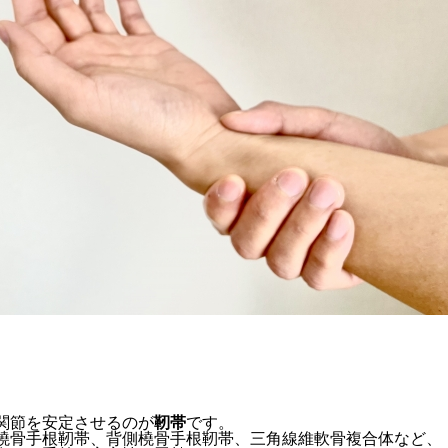
関節を安定させるのが
靭帯
です。
橈骨手根靭帯、背側橈骨手根靭帯、三角線維軟骨複合体など、