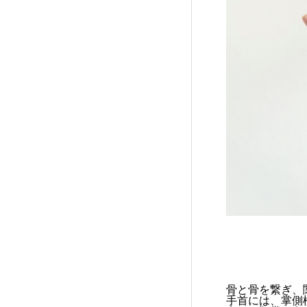
骨と骨を繋ぎ、
手首には、掌側