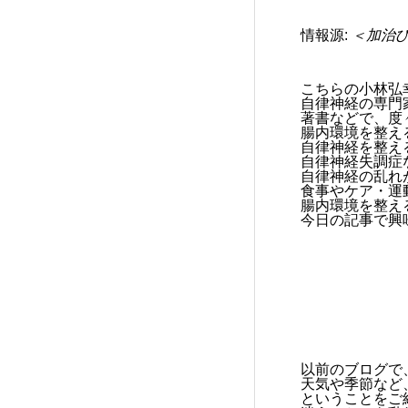
情報源:
＜加治ひ
こちらの小林弘
自律神経の専門
著書などで、度
腸内環境を整え
自律神経を整え
自律神経失調症
自律神経の乱れ
食事やケア・運
腸内環境を整え
今日の記事で興
以前のブログで
天気や季節など
ということをご