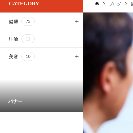
CATEGORY
ブログ
お尻
1
基本ケア
健康
73
お腹
2
基本ケア
ブログ
103
太もも
基本ケア
理論
9
11
健康
73
理論
部位別
美容
9
10
基本ケア
1
部位別
5
バナー