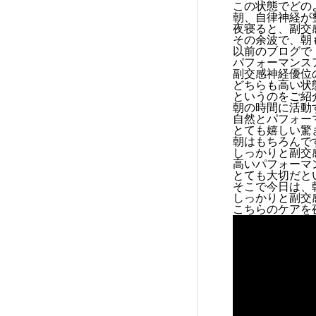
この状態でどの
朝、自律神経が
夜寝ると、副交
その余波で、朝
以前のブログで
パフォーマンス
副交感神経優位
どちらも高い状
というのをご紹
朝の時間に活動
自然とパフォー
とても嬉しい驚
朝はもちろんで
しっかりと副交
高いパフォーマ
とても大切だと
そこで今日は、
しっかりと副交
こちらのケアを