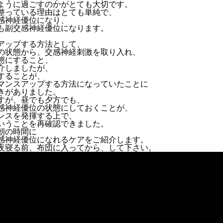
ように過ごすのかがとても大切です。
整っている理由はとても単純で、
感神経優位になり、
も副交感神経優位になります。
アップする方法として、
の状態から、交感神経刺激を取り入れ、
態にすること、
介しましたが、
することが、
マンスアップする方法になっていたことに
きがありました。
すが、昼でも夕方でも、
感神経優位の状態にしておくことが、
ンスを発揮する上で、
いうことを再確認できました。
朝の時間に
感神経優位になれるケアをご紹介します。
夜寝る前、布団に入ってから、して下さい。