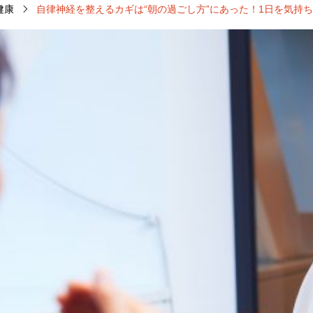
健康
自律神経を整えるカギは“朝の過ごし方”にあった！1日を気持
1
美容
10
腰
9
肩
5
部位別
2
背中
1
部位別
11
胸
1
首