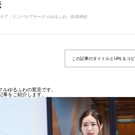
法
ケア
,
リンパケアサークルゆるふわ
,
自律神経
この記事のタイトルとURLをコ
クルゆるふわの鷲見です。
記事をご紹介します。