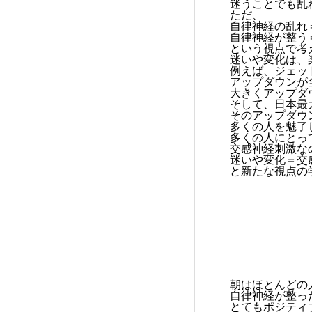
迷うことでも乱
ただ、
自律神経の乱れ
自律神経が整う
という視点で考
迷いや変化は、
例えば、ジェッ
アップダウンが
大きくアップダ
そして、日本最
そのアップダウ
多くの人を魅了
多くの人にとっ
交感神経刺激な
迷いや変化＝交
と新たな視点の
朝はほとんどの
自律神経が整っ
とてもポジティ