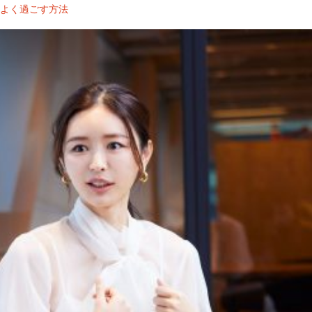
ちよく過ごす方法
4
首
1
5
9
1