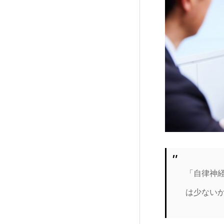
「自律神
は少ない