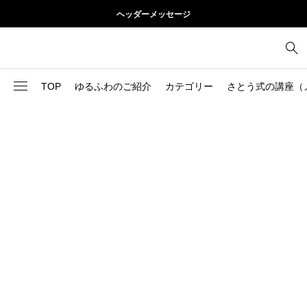
ヘッダーメッセージ
TOP
ゆるふわのご紹介
カテゴリー
さとう式の講座（
1
お尻
理論
2
お腹
美容
103
ブログ
肩
73
健康
背中
1
基本ケア
胸
9
基本ケア
腰
2
太もも
部位別