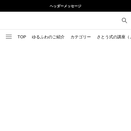
ヘッダーメッセージ
TOP
ゆるふわのご紹介
カテゴリー
さとう式の講座（
1
お尻
理論
2
お腹
美容
103
ブログ
肩
73
健康
背中
1
基本ケア
胸
9
基本ケア
腰
2
太もも
部位別