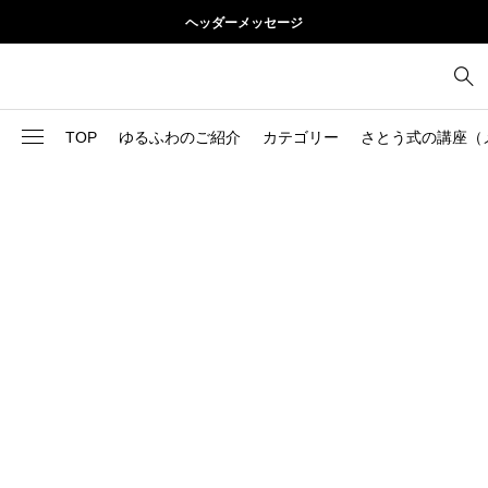
ヘッダーメッセージ
TOP
ゆるふわのご紹介
カテゴリー
さとう式の講座（
1
お尻
理論
2
お腹
美容
103
ブログ
肩
73
健康
背中
1
基本ケア
胸
9
基本ケア
腰
2
太もも
部位別