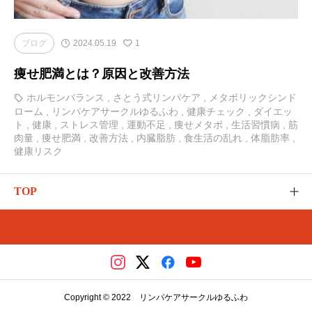
ブログ
2024.05.19
1
痩せ肥満とは？原因と改善方法
ホルモンバランス
,
さとう式リンパケア
,
メタボリックシンド
ローム
,
リンパケアサークルゆるふわ
,
健康チェック
,
ダイエッ
ト
,
健康
,
ストレス管理
,
運動不足
,
痩せメタボ
,
生活習慣病
,
筋
肉量
,
痩せ肥満
,
改善方法
,
内臓脂肪
,
食生活の乱れ
,
体脂肪率
,
健康リスク
TOP
ゆるふわのご紹介
カテゴリー
さとう式の講座（メディカ）
Copyright © 2022 リンパケアサークルゆるふわ
レッスンやイベント（リザスト）