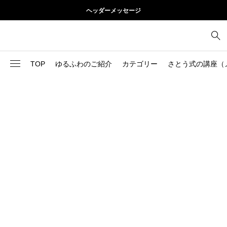
ヘッダーメッセージ
TOP
ゆるふわのご紹介
カテゴリー
さとう式の講座（
1
お尻
理論
2
お腹
美容
103
ブログ
肩
73
健康
背中
1
基本ケア
胸
9
基本ケア
腰
2
太もも
部位別