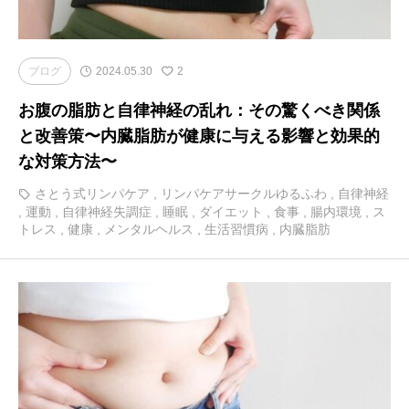
ブログ
2024.05.30
2
お腹の脂肪と自律神経の乱れ：その驚くべき関係
と改善策〜内臓脂肪が健康に与える影響と効果的
な対策方法〜
さとう式リンパケア
,
リンパケアサークルゆるふわ
,
自律神経
,
運動
,
自律神経失調症
,
睡眠
,
ダイエット
,
食事
,
腸内環境
,
ス
トレス
,
健康
,
メンタルヘルス
,
生活習慣病
,
内臓脂肪