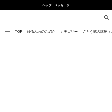
ヘッダーメッセージ
TOP
ゆるふわのご紹介
カテゴリー
さとう式の講座（
1
お尻
理論
2
お腹
美容
103
ブログ
肩
73
健康
背中
1
基本ケア
胸
9
基本ケア
腰
2
太もも
部位別