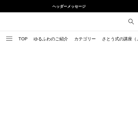
ヘッダーメッセージ
TOP
ゆるふわのご紹介
カテゴリー
さとう式の講座（
1
お尻
理論
2
お腹
美容
103
ブログ
肩
73
健康
背中
1
基本ケア
胸
9
基本ケア
腰
2
太もも
部位別