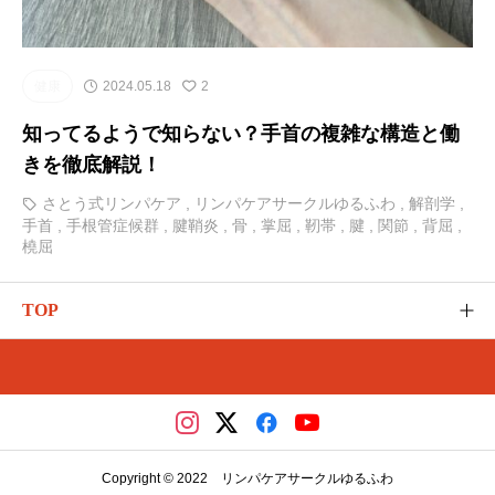
健康
2024.05.18
2
知ってるようで知らない？手首の複雑な構造と働
きを徹底解説！
さとう式リンパケア
,
リンパケアサークルゆるふわ
,
解剖学
,
手首
,
手根管症候群
,
腱鞘炎
,
骨
,
掌屈
,
靭帯
,
腱
,
関節
,
背屈
,
橈屈
TOP
ゆるふわのご紹介
カテゴリー
さとう式の講座（メディカ）
Copyright © 2022 リンパケアサークルゆるふわ
レッスンやイベント（リザスト）