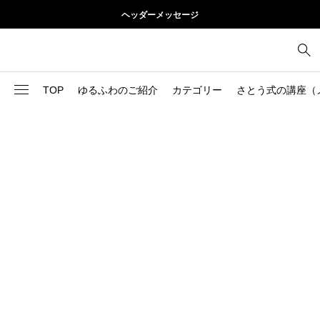
ヘッダーメッセージ
TOP
ゆるふわのご紹介
カテゴリー
さとう式の講座（
1
お尻
理論
2
お腹
美容
103
ブログ
肩
73
健康
背中
1
基本ケア
胸
9
基本ケア
腰
2
太もも
部位別