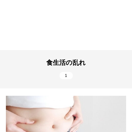
食生活の乱れ
1