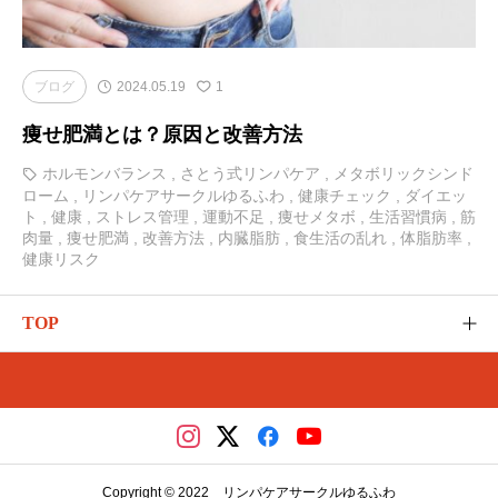
ブログ
2024.05.19
1
痩せ肥満とは？原因と改善方法
ホルモンバランス
,
さとう式リンパケア
,
メタボリックシンド
ローム
,
リンパケアサークルゆるふわ
,
健康チェック
,
ダイエッ
ト
,
健康
,
ストレス管理
,
運動不足
,
痩せメタボ
,
生活習慣病
,
筋
肉量
,
痩せ肥満
,
改善方法
,
内臓脂肪
,
食生活の乱れ
,
体脂肪率
,
健康リスク
TOP
ゆるふわのご紹介
カテゴリー
さとう式の講座（メディカ）
Copyright © 2022 リンパケアサークルゆるふわ
レッスンやイベント（リザスト）