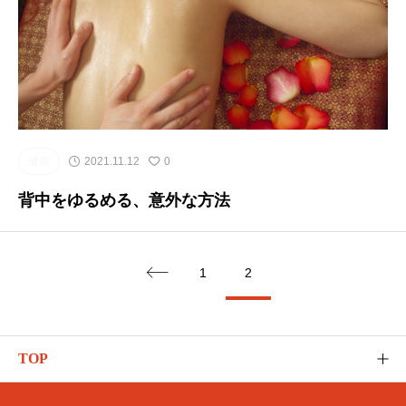
健康
2021.11.12
0
背中をゆるめる、意外な方法
1
2

TOP