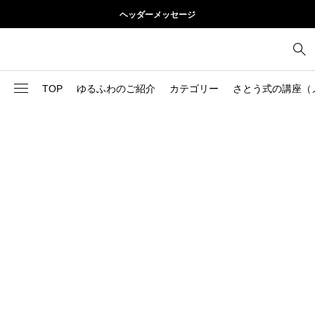
ヘッダーメッセージ
TOP
ゆるふわのご紹介
カテゴリー
さとう式の講座（
1
お尻
理論
2
お腹
美容
103
ブログ
肩
73
健康
背中
1
基本ケア
胸
9
基本ケア
腰
2
太もも
部位別