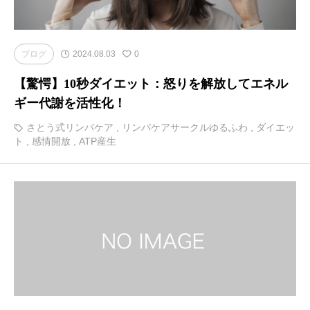
ブログ
2024.08.03
0
【驚愕】10秒ダイエット：怒りを解放してエネル
ギー代謝を活性化！
さとう式リンパケア
,
リンパケアサークルゆるふわ
,
ダイエッ
ト
,
感情開放
,
ATP産生