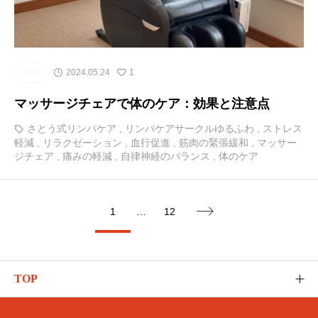
健康
2024.05.24
1
マッサージチェアで体のケア：効果と注意点
さとう式リンパケア
,
リンパケアサークルゆるふわ
,
ストレス
軽減
,
リラクゼーション
,
血行促進
,
筋肉の緊張緩和
,
マッサー
ジチェア
,
痛みの軽減
,
自律神経のバランス
,
体のケア
1
…
12

TOP
ゆるふわのご紹介