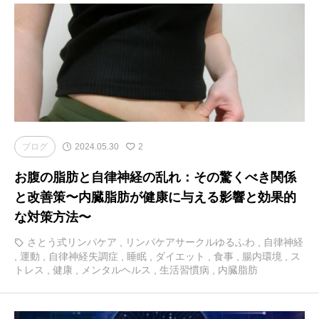
ブログ
2024.05.30
2
お腹の脂肪と自律神経の乱れ：その驚くべき関係
と改善策〜内臓脂肪が健康に与える影響と効果的
な対策方法〜
さとう式リンパケア
,
リンパケアサークルゆるふわ
,
自律神経
,
運動
,
自律神経失調症
,
睡眠
,
ダイエット
,
食事
,
腸内環境
,
ス
トレス
,
健康
,
メンタルヘルス
,
生活習慣病
,
内臓脂肪