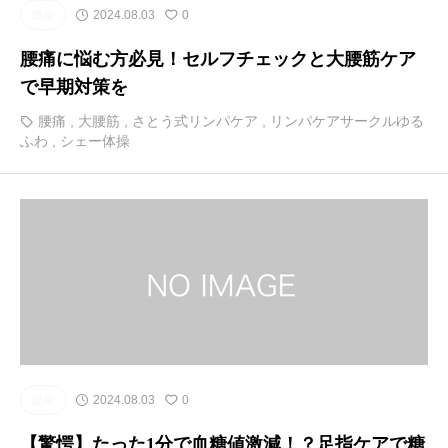
健康
2024.08.03
0
腰痛に悩む方必見！セルフチェックと大腰筋ケア
で早期対策を
腰痛
,
大腰筋
,
さとう式リンパケア
,
リンパケアサークルゆる
ふわ
,
シェー体操
健康
2024.08.03
0
【驚愕】たった1分で血糖値激減！？足指ケアで糖