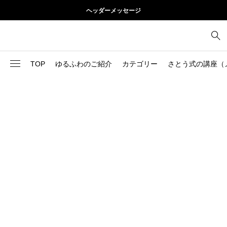
ヘッダーメッセージ
TOP
ゆるふわのご紹介
カテゴリー
さとう式の講座（
1
お尻
理論
2
お腹
美容
103
ブログ
肩
73
健康
背中
1
基本ケア
胸
9
基本ケア
腰
2
太もも
部位別