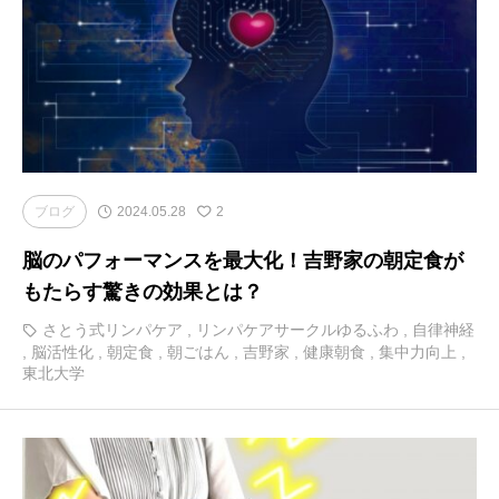
ブログ
2024.05.28
2
脳のパフォーマンスを最大化！吉野家の朝定食が
もたらす驚きの効果とは？
さとう式リンパケア
,
リンパケアサークルゆるふわ
,
自律神経
,
脳活性化
,
朝定食
,
朝ごはん
,
吉野家
,
健康朝食
,
集中力向上
,
東北大学