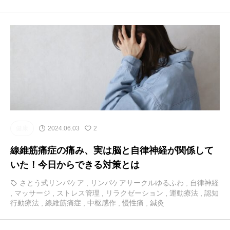
健康
2024.06.03
2
線維筋痛症の痛み、実は脳と自律神経が関係して
いた！今日からできる対策とは
さとう式リンパケア
,
リンパケアサークルゆるふわ
,
自律神経
,
マッサージ
,
ストレス管理
,
リラクゼーション
,
運動療法
,
認知
行動療法
,
線維筋痛症
,
中枢感作
,
慢性痛
,
鍼灸