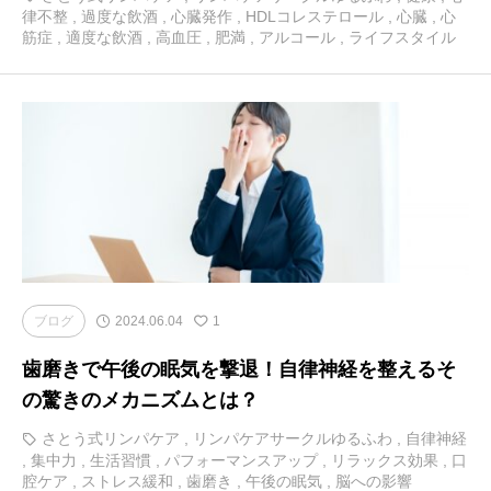
律不整
,
過度な飲酒
,
心臓発作
,
HDLコレステロール
,
心臓
,
心
筋症
,
適度な飲酒
,
高血圧
,
肥満
,
アルコール
,
ライフスタイル
ブログ
2024.06.04
1
歯磨きで午後の眠気を撃退！自律神経を整えるそ
の驚きのメカニズムとは？
さとう式リンパケア
,
リンパケアサークルゆるふわ
,
自律神経
,
集中力
,
生活習慣
,
パフォーマンスアップ
,
リラックス効果
,
口
腔ケア
,
ストレス緩和
,
歯磨き
,
午後の眠気
,
脳への影響