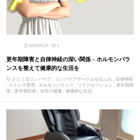
健康
2024.05.27
2
更年期障害と自律神経の深い関係 – ホルモンバラ
ンスを整えて健康的な生活を
さとう式リンパケア
,
リンパケアサークルゆるふわ
,
自律神経
,
ストレス管理
,
ホルモンバランス
,
リラクゼーション
,
更年期障
害
,
更年期症状
,
女性の健康
,
健康的な生活