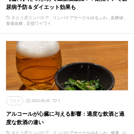
尿病予防＆ダイエット効果も
さとう式リンパケア
,
リンパケアサークルゆるふわ
,
血糖値
,
食後血糖
,
足指ワイワイ
ブログ
2024.06.05
1
アルコールが心臓に与える影響：適度な飲酒と過
度な飲酒の違い
さとう式リンパケア
,
リンパケアサークルゆるふわ
,
健康
,
心