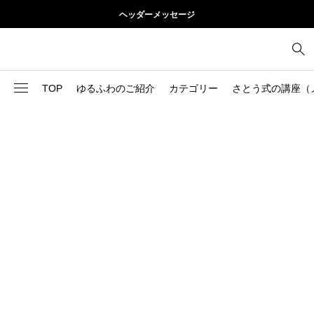
ヘッダーメッセージ
TOP
ゆるふわのご紹介
カテゴリー
さとう式の講座（
1
お尻
理論
2
お腹
美容
103
ブログ
肩
73
健康
背中
1
基本ケア
胸
9
基本ケア
腰
2
太もも
部位別