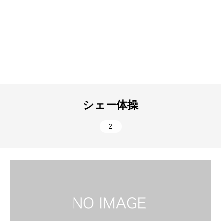
シェー体操
2