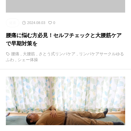
健康
2024.08.03
0
腰痛に悩む方必見！セルフチェックと大腰筋ケア
で早期対策を
腰痛
,
大腰筋
,
さとう式リンパケア
,
リンパケアサークルゆる
ふわ
,
シェー体操