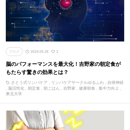
ブログ
2024.05.28
2
脳のパフォーマンスを最大化！吉野家の朝定食が
もたらす驚きの効果とは？
さとう式リンパケア
,
リンパケアサークルゆるふわ
,
自律神経
,
脳活性化
,
朝定食
,
朝ごはん
,
吉野家
,
健康朝食
,
集中力向上
,
東北大学