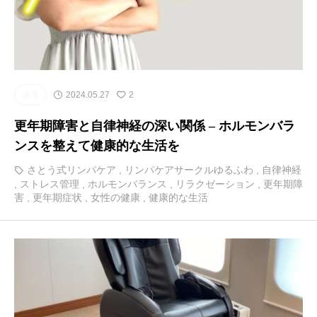
健康
2024.05.27
2
更年期障害と自律神経の深い関係 – ホルモンバラ
ンスを整えて健康的な生活を
さとう式リンパケア
,
リンパケアサークルゆるふわ
,
自律神経
,
ストレス管理
,
ホルモンバランス
,
リラクゼーション
,
更年期障
害
,
更年期症状
,
女性の健康
,
健康的な生活