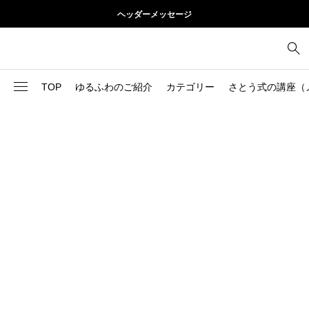
ヘッダーメッセージ
TOP
ゆるふわのご紹介
カテゴリー
さとう式の講座（
1
お尻
理論
2
お腹
美容
103
ブログ
肩
73
健康
背中
1
基本ケア
胸
9
基本ケア
腰
2
太もも
部位別