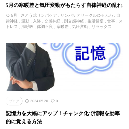
5月の寒暖差と気圧変動がもたらす自律神経の乱れ
5月
,
さとう式リンパケア
,
リンパケアサークルゆるふわ
,
自
律神経
,
運動
,
入浴
,
交感神経
,
副交感神経
,
生活習慣
,
食事
,
ス
トレス
,
深呼吸
,
体調不良
,
寒暖差
,
気圧変動
,
リラックス
ブログ
2024.05.20
0
記憶力を大幅にアップ！チャンク化で情報を効率
的に覚える方法