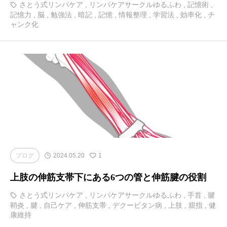
さとう式リンパケア
,
リンパケアサークルゆるふわ
,
記憶術
,
記憶力
,
脳
,
勉強法
,
暗記
,
記憶
,
情報整理
,
学習法
,
効率化
,
チ
ャンク化
ブログ
2024.05.20
1
上肢の伸筋支帯下にある6つの管と伸筋腱の役割
さとう式リンパケア
,
リンパケアサークルゆるふわ
,
手首
,
腱
鞘炎
,
腱
,
自己ケア
,
伸筋支帯
,
デクービタン病
,
上肢
,
親指
,
健
康維持