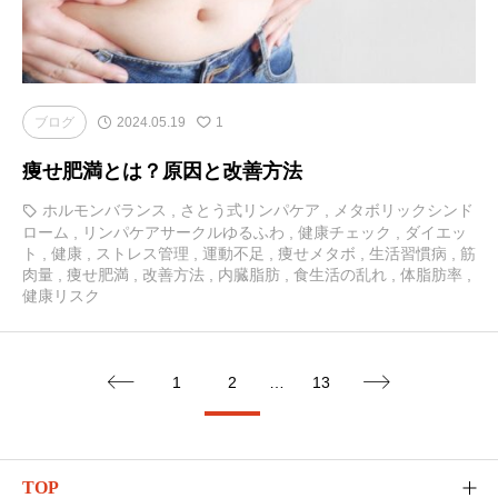
ブログ
2024.05.19
1
痩せ肥満とは？原因と改善方法
ホルモンバランス
,
さとう式リンパケア
,
メタボリックシンド
ローム
,
リンパケアサークルゆるふわ
,
健康チェック
,
ダイエッ
ト
,
健康
,
ストレス管理
,
運動不足
,
痩せメタボ
,
生活習慣病
,
筋
肉量
,
痩せ肥満
,
改善方法
,
内臓脂肪
,
食生活の乱れ
,
体脂肪率
,
健康リスク
1
2
…
13


TOP