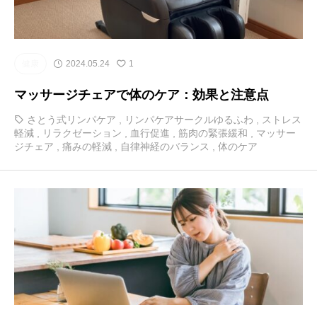
健康
2024.05.24
1
マッサージチェアで体のケア：効果と注意点
さとう式リンパケア
,
リンパケアサークルゆるふわ
,
ストレス
軽減
,
リラクゼーション
,
血行促進
,
筋肉の緊張緩和
,
マッサー
ジチェア
,
痛みの軽減
,
自律神経のバランス
,
体のケア