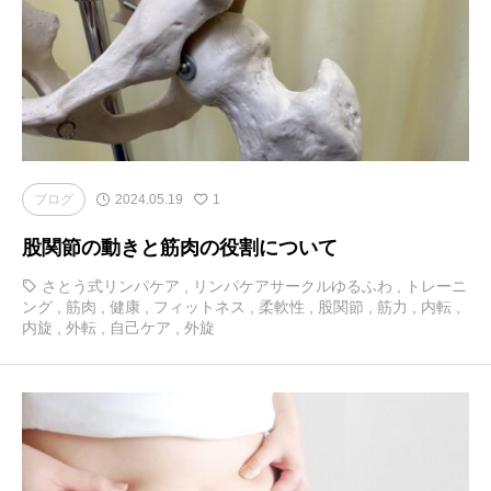
ブログ
2024.05.19
1
股関節の動きと筋肉の役割について
さとう式リンパケア
,
リンパケアサークルゆるふわ
,
トレーニ
ング
,
筋肉
,
健康
,
フィットネス
,
柔軟性
,
股関節
,
筋力
,
内転
,
内旋
,
外転
,
自己ケア
,
外旋