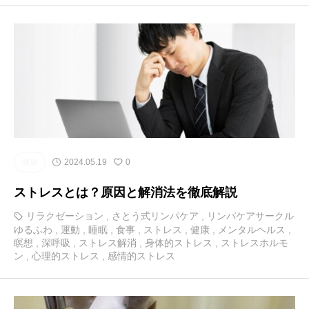
健康
2024.05.19
0
ストレスとは？原因と解消法を徹底解説
リラクゼーション
,
さとう式リンパケア
,
リンパケアサークル
ゆるふわ
,
運動
,
睡眠
,
食事
,
ストレス
,
健康
,
メンタルヘルス
,
瞑想
,
深呼吸
,
ストレス解消
,
身体的ストレス
,
ストレスホルモ
ン
,
心理的ストレス
,
感情的ストレス