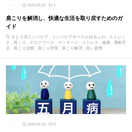
健康
2024.05.22
1
肩こりを解消し、快適な生活を取り戻すためのガ
イド
さとう式リンパケア
,
リンパケアサークルゆるふわ
,
ストレッ
チ
,
肩こり
,
デスクワーク
,
マッサージ
,
ストレス
,
健康
,
運動不
足
,
肩こり治療
,
肩こり対策
,
肩こり解消
,
良い姿勢
健康
2024.05.20
0