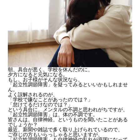
朝、具合が悪く、学校を休んだのに、
夕方になると元気になる。
もし、お子様がそんな状況なら、
「起立性調節障害」を疑ってみるといいかもしれませ
ん。
よく誤解されるのが、
「学校で嫌なことがあったのでは？」
「怠けてるだけなのでは？」
という具合に、メンタルの不調と思われがちですが、
「起立性調節障害」は、体の不調です。
皆さんは、自律神経、というものを聞いたことがある
でしょうか？
最近、新聞や雑誌で多く取り上げられているので、
ご存じの方もいらっしゃると思いますが、
「起立性調節障害」も自律神経の乱れが原因になって