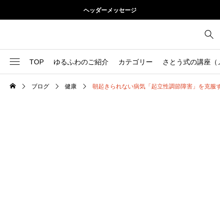
ヘッダーメッセージ
TOP
ゆるふわのご紹介
カテゴリー
さとう式の講座（
ブログ
健康
朝起きられない病気「起立性調節障害」を克服
1
お尻
理論
2
お腹
美容
103
ブログ
肩
73
健康
背中
1
基本ケア
胸
9
基本ケア
腰
2
太もも
部位別