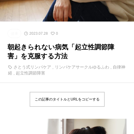
健康
2023.07.28
0
朝起きられない病気「起立性調節障
害」を克服する方法
さとう式リンパケア
,
リンパケアサークルゆるふわ
,
自律神
経
,
起立性調節障害
この記事のタイトルとURLをコピーする