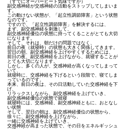
（すでにオーバーヒート気味ですが）
副交感神経が交感神経の活動をストップしてしまいま
す。
この動けない状態が、「起立性調節障害」という状態
なのです。
ですので、「起立性調節障害」を解決するには、
まず、副交感神経を刺激して、
副交感神経優位の状態に持ってくることがとても大切
になります。
そして、それは、朝だけの問題ではなく、
前日の夜（就寝時）の状態も大きく関係してきます。
翌日の朝、副交感神経を上げやすくするためには、
前日の夜、副交感神経を上げながら、就寝することが
とても大切になります。
しかし、多くの人が、交感神経が高くなってしまって
いて、
就寝時に、交感神経を下げるという段階で、寝てしま
っているのです。
本来、前日の夜は、その日活動していた交感神経を下
げ、
リラックスしながら、副交感神経を上げていき、
副交感神経優位の状態で就寝
就寝時には、交感神経、副交感神経ともに、おとなし
い状態
そして、翌日の朝は、副交感神経優位の状態から、
徐々に、副交感神経を上げながら、
一緒に交感神経を上げていき、
交感神経が高まった状態で、その日をエネルギッシュ