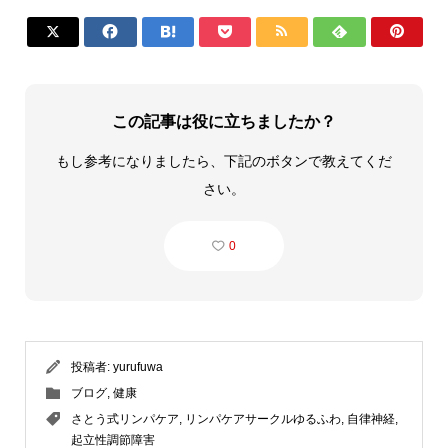







この記事は役に立ちましたか？
もし参考になりましたら、下記のボタンで教えてくだ
さい。
0
投稿者:
yurufuwa
ブログ
,
健康
さとう式リンパケア
,
リンパケアサークルゆるふわ
,
自律神経
,
起立性調節障害