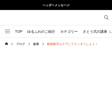
ヘッダーメッセージ
TOP
ゆるふわのご紹介
カテゴリー
さとう式の講座（
ブログ
健康
眼精疲労もケアしてスッキリしよう！
1
お尻
理論
2
お腹
美容
103
ブログ
肩
73
健康
背中
1
基本ケア
胸
9
基本ケア
腰
2
太もも
部位別