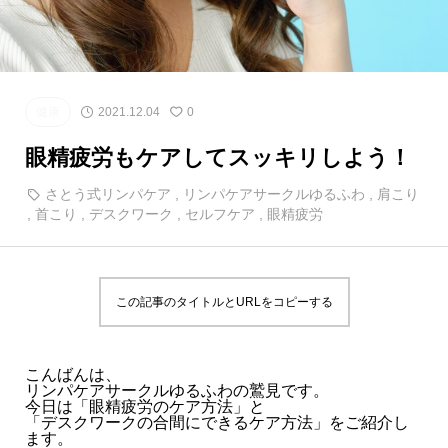
健康
2021.12.04
0
眼精疲労もケアしてスッキリしよう！
さとう式リンパケア
,
リンパケアサークルゆるふわ
,
肩こり
,
首こり
,
デスクワーク
,
セルフケア
,
眼精疲労
この記事のタイトルとURLをコピーする
こんばんは、
リンパケアサークルゆるふわの鷲見です。
今日は「眼精疲労のケア方法」と
「デスクワークの合間にできるケア方法」をご紹介し
ます。