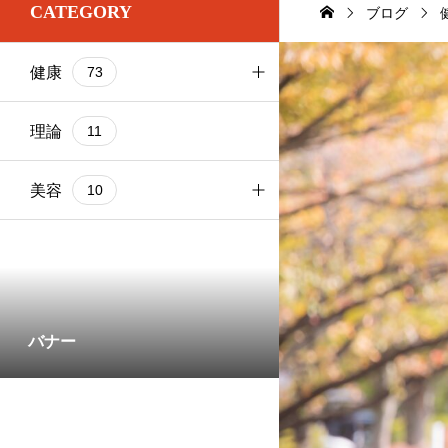
CATEGORY
ブログ
お尻
1
基本ケア
健康
73
お腹
2
基本ケア
ブログ
103
太もも
基本ケア
理論
9
11
健康
73
理論
部位別
美容
9
10
基本ケア
1
部位別
5
バナー