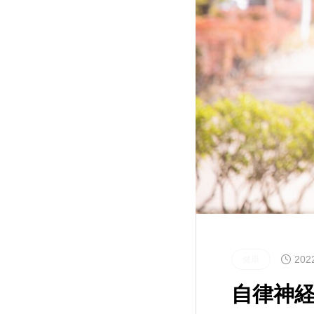
202
健康
自律神