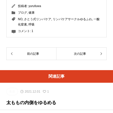
投稿者:
yurufuwa
ブログ
,
健康
NO
,
さとう式リンパケア
,
リンパケアサークルゆるふわ
,
一酸
化窒素
,
呼吸
コメント:
1
前の記事
次の記事
関連記事
美容
2021.12.01
1
太ももの内側をゆるめる