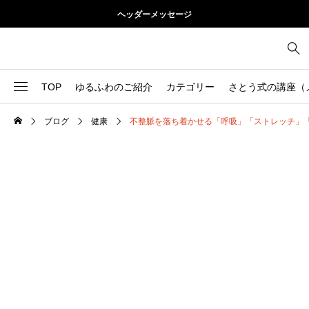
ヘッダーメッセージ
TOP
ゆるふわのご紹介
カテゴリー
さとう式の講座（
ブログ
健康
不整脈を落ち着かせる「呼吸」「ストレッチ」
1
お尻
理論
2
お腹
美容
103
ブログ
肩
73
健康
背中
1
基本ケア
胸
9
基本ケア
腰
2
太もも
部位別