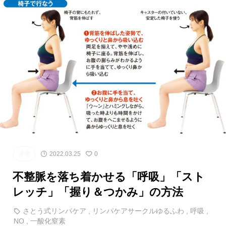
健康
2022.03.25
0
不整脈を落ち着かせる「呼吸」「スト
レッチ」「握り＆つかみ」の方法
さとう式リンパケア
,
リンパケアサークルゆるふわ
,
呼吸
,
NO
,
一酸化窒素