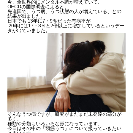
今、全世界的にメンタル不調が増えていて、
OECDの国際調査によると、
先進国で、うつ病、うつ状態の人が増えている、との
結果が出ました。
日本でも’13年に7・9％だった有病率が
’20年には17・3％と2倍以上に増加しているというデー
タが出ていました。
そんなうつ病ですが、研究がまだまだ未発達の部分が
多く、
種類や分類もいろいろな形になっています。
今日はその中の「頸筋うつ」について扱っていきたい