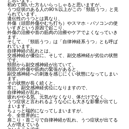
と思います。
初めて聞いた方もいらっしゃると思いますが、
うつ症状のある人の90％以上がこの「頸筋うつ」と見
られています。
遺伝性のうつとは異なり、
外傷（頭部外傷やむち打ち）やスマホ・パソコンの使
いすぎという原因で起こり、
外傷の治療や首の筋肉の治療やケアでよくなっていき
ます。
そして、「頸筋うつ」は「自律神経系うつ」とも呼ば
れています。
自律神経の乱れとは、
交感神経が優位に、そして、副交感神経が劣位の状態
です。
頸部から副交感神経が出ていて、
頸部の外傷や筋肉の緊張があると、
副交感神経への刺激を感じにくい状態になってしまい
ます。
その状態が長く続くと、
常に、副交感神経劣位になりますので、
自律神経が乱れ、
疲れややる気、元気がなくなり、体だけでなく、
うつ症状と言われるような心にも大きな影響が出てし
まいます。
ちょっと端的になってしまいますが、
今、全世界的に
肩こり・首こりで自律神経が乱れ、うつ症状が出てる
人が増えている