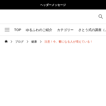
ヘッダーメッセージ
TOP
ゆるふわのご紹介
カテゴリー
さとう式の講座（
ブログ
健康
注意！今、鬱になる人が増えている！
1
お尻
理論
2
お腹
美容
103
ブログ
肩
73
健康
背中
1
基本ケア
胸
9
基本ケア
腰
2
太もも
部位別