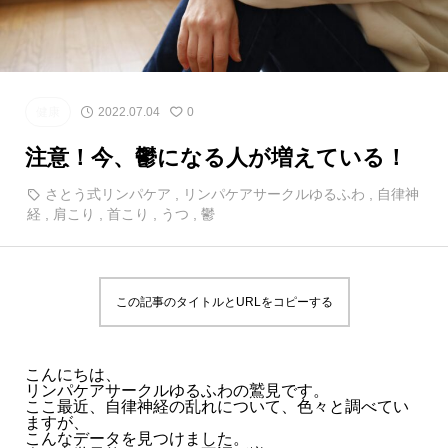
健康
2022.07.04
0
注意！今、鬱になる人が増えている！
さとう式リンパケア
,
リンパケアサークルゆるふわ
,
自律神
経
,
肩こり
,
首こり
,
うつ
,
鬱
この記事のタイトルとURLをコピーする
こんにちは、
リンパケアサークルゆるふわの鷲見です。
ここ最近、自律神経の乱れについて、色々と調べてい
ますが、
こんなデータを見つけました。