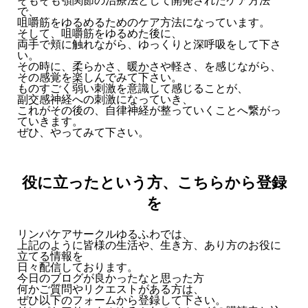
そもそも顎関節の治療法として開発されたケア方法
で、
咀嚼筋をゆるめるためのケア方法になっています。
そして、咀嚼筋をゆるめた後に、
両手で頬に触れながら、ゆっくりと深呼吸をして下さ
い。
その時に、柔らかさ、暖かさや軽さ、を感じながら、
その感覚を楽しんでみて下さい。
ものすごく弱い刺激を意識して感じることが、
副交感神経への刺激になっていき、
これがその後の、自律神経が整っていくことへ繋がっ
ていきます。
ぜひ、やってみて下さい。
役に立ったという方、こちらから登録
を
リンパケアサークルゆるふわでは、
上記のように皆様の生活や、生き方、あり方のお役に
立てる情報を
日々配信しております。
今日のブログが良かったなと思った方
何かご質問やリクエストがある方は、
ぜひ以下のフォームから登録して下さい。