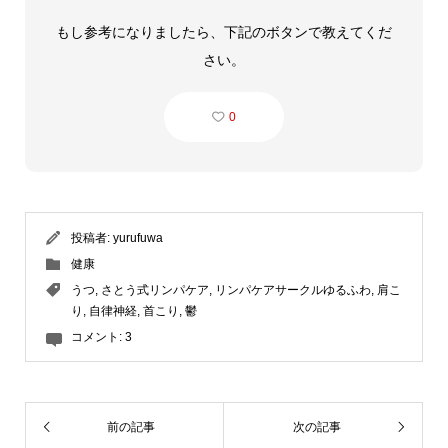
もし参考になりましたら、下記のボタンで教えてくだ
さい。
0
投稿者:
yurufuwa
健康
うつ
,
さとう式リンパケア
,
リンパケアサークルゆるふわ
,
肩こ
り
,
自律神経
,
首こり
,
鬱
コメント:
3
前の記事
次の記事