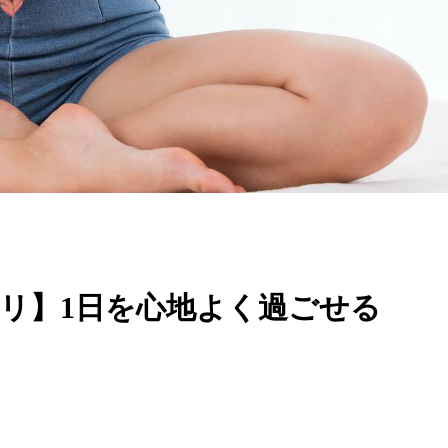
リ】1日を心地よく過ごせる