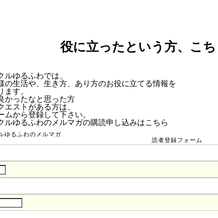
役に立ったという方、こち
クルゆるふわでは、
様の生活や、生き方、あり方のお役に立てる情報を
ります。
良かったなと思った方
クエストがある方は、
ームから登録して下さい。
クルゆるふわのメルマガの購読申し込みはこちら
ルゆるふわのメルマガ
読者登録フォーム