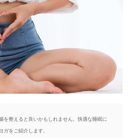
腸を整えると良いかもしれません。快適な睡眠に
ヨガをご紹介します。